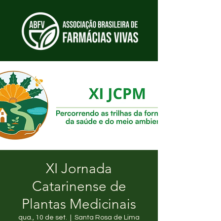
XI Jornada
Catarinense de
Plantas Medicinais
qua., 10 de set.
  |  
Santa Rosa de Lima